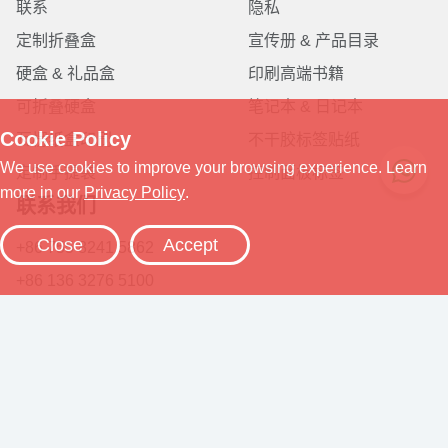
联系
隐私
定制折叠盒
宣传册 & 产品目录
硬盒 & 礼品盒
印刷高端书籍
可折叠硬盒
笔记本 & 日记本
瓦楞纸盒印刷
不干胶标签贴纸
定制手提袋
控制面板标签
联系我们
+86 755 8241 5862
+86 136 3276 5100
emma@jyluxe.com
中国深圳市福田区
八卦四路先科大院
二栋二楼（整层）