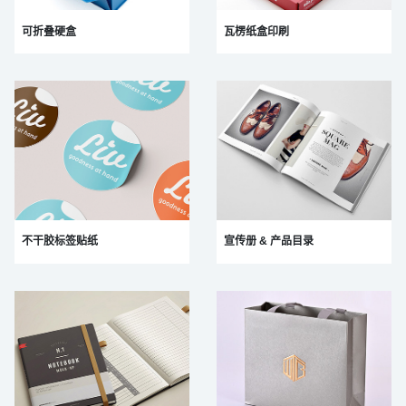
可折叠硬盒
瓦楞纸盒印刷
不干胶标签贴纸
宣传册 & 产品目录