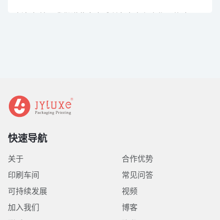
新年伊始，我们谨此向全球所有客户和合作伙伴致以最
诚挚的新年祝福，并将继续秉承高品质、高价值、全方
位支持的经营理念，为您提升品牌形象和产品感知价
值。让我们携手并进。
快速导航
关于
合作优势
印刷车间
常见问答
可持续发展
视频
加入我们
博客